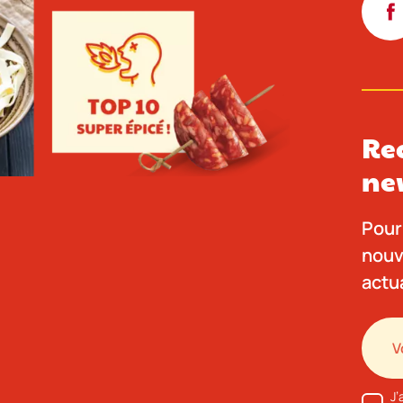
Re
ne
Pour 
nouv
actu
J’