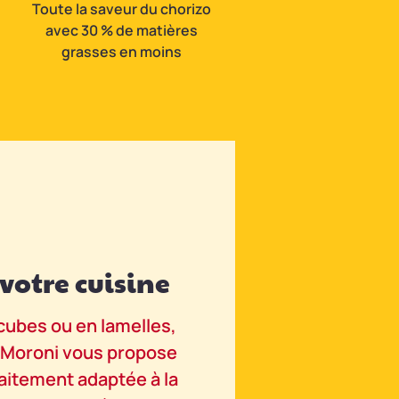
Toute la saveur du chorizo
Des tranches génére
avec 30 % de matières
pour agrémenter v
grasses en moins
planches et vos pla
 votre cuisine
À déguster tout
l'année
cubes ou en lamelles,
r Moroni vous propose
Les chorizos à griller Cés
aitement adaptée à la
dégustent en toute saison