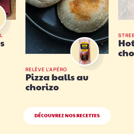
Remplacer le comté par de la
mozzarella pour diversifier
votre apéritif.
L
STRE
s
Hot
cho
RELÈVE L'APÉRO
Pizza balls au
chorizo
DÉCOUVREZ NOS RECETTES