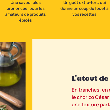
Une saveur plus
Un goût extra-fort, qui
prononcée, pour les
donne un coup de fouet à
amateurs de produits
vos recettes
épicés
L'atout de
En tranches, en 
le chorizo Césa
une texture parf