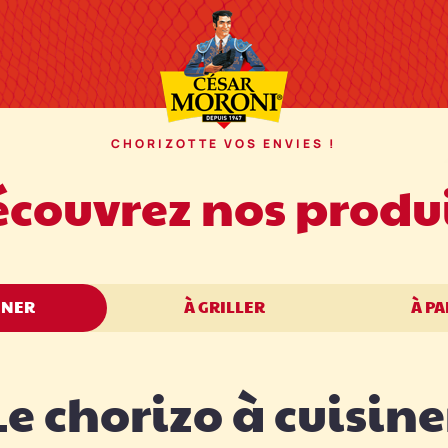
Cesar Moroni
CHORIZOTTE VOS ENVIES !
couvrez nos produ
INER
À GRILLER
À P
Le chorizo à cuisine