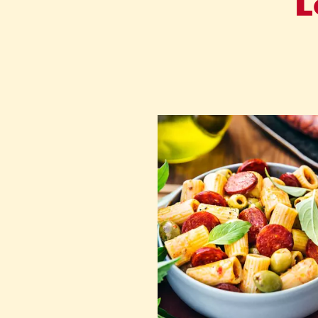
L
Jouer sur l'intensité du chor
César Moroni pour varier ce
recette.