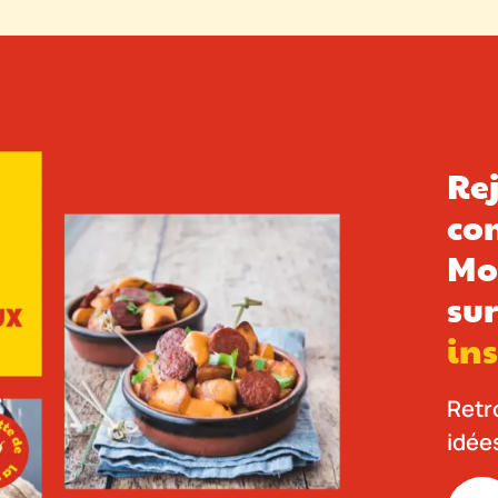
Re
co
Mo
su
in
Retr
idée