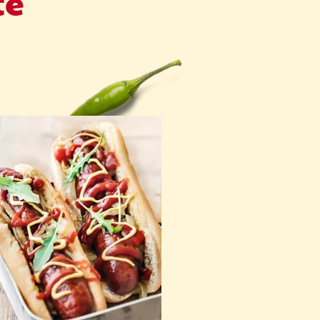
te
Utiliser de la moutarde à
'ancienne pour ajouter de la
texture.