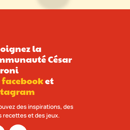
joignez la
mmunauté César
roni
r
facebook
et
stagram
ouvez des inspirations, des
s recettes et des jeux.