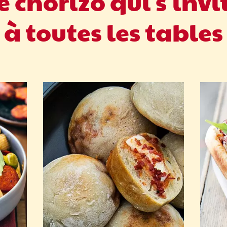
e chorizo qui s'invi
à toutes les tables
izo
tte
l