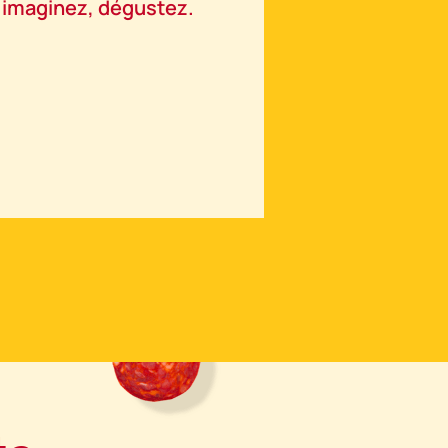
, imaginez, dégustez.
barbecue l'été mais aussi à
en hiver. Une cuisson rapi
savoureuse.