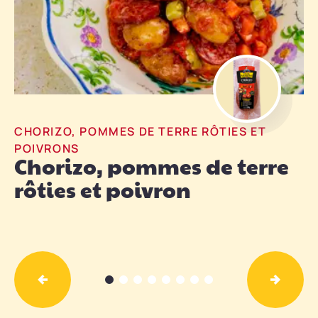
également ajouter des piments frais à votre
préparation !
CHORIZO, POMMES DE TERRE RÔTIES ET
POIVRONS
Chorizo, pommes de terre
D
rôties et poivron