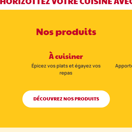
ZOTTEZ VOTRE CUISINE AVEC CÉS
Nos produits
À cuisiner
Épicez vos plats et égayez vos
Apport
repas
DÉCOUVREZ NOS PRODUITS