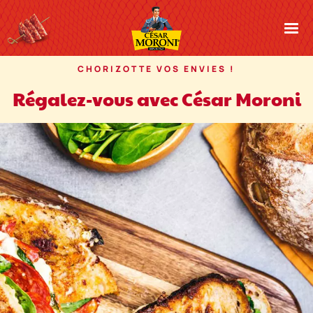
Cesar Moroni
CHORIZOTTE VOS ENVIES !
Régalez-vous avec César Moroni