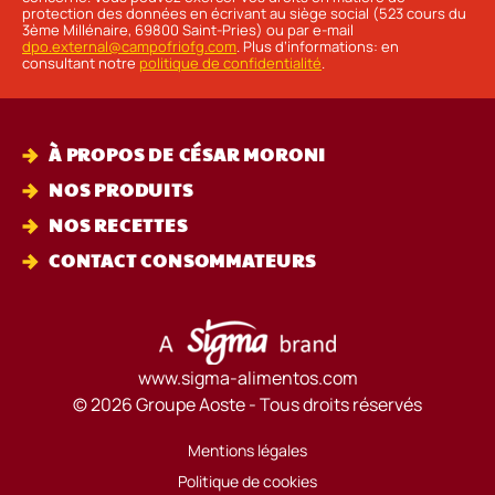
protection des données en écrivant au siège social (523 cours du
3ème Millénaire, 69800 Saint-Pries) ou par e-mail
dpo.external@campofriofg.com
. Plus d’informations: en
consultant notre
politique de confidentialité
.
À PROPOS DE CÉSAR MORONI
NOS PRODUITS
NOS RECETTES
CONTACT CONSOMMATEURS
www.sigma-alimentos.com
© 2026 Groupe Aoste - Tous droits réservés
Mentions légales
Politique de cookies