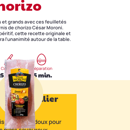
horizo
 et grands avec ces feuilletés
arnis de chorizo César Moroni.
péritif, cette recette originale et
a l'unanimité autour de la table.
Cuisson
Préparation
25 min.
15 min.
izo en collier
doux
isonnement doux pour
s plats savoureux