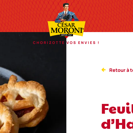
Cesar Moroni
CHORIZOTTE VOS ENVIES !
Retour à t
Feui
d’H