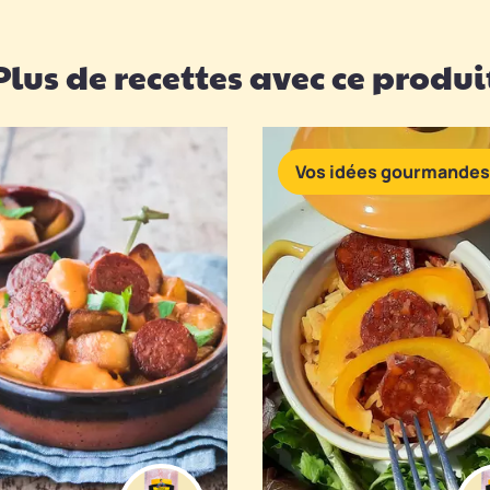
Plus de recettes avec ce produi
Vos idées gourmandes
Enlever la peau du chor
vir avec une sauce salsa.
avant de le couper