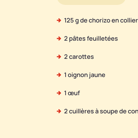
125 g de chorizo en colli
2 pâtes feuilletées
2 carottes
1 oignon jaune
1 œuf
2 cuillères à soupe de c