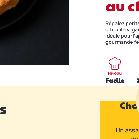
au c
Régalez petits
citrouilles, g
Idéale pour l'a
gourmande fer
Niveau
Facile
Chor
s
Un assa
de