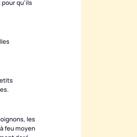
pour qu’ils
lles
etits
es.
 oignons, les
r à feu moyen