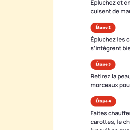
Épluchez et ém
cuisent de ma
Étape 2
Épluchez les c
s’intègrent bie
Étape 3
Retirez la pea
morceaux pour
Étape 4
Faites chauffe
carottes, le c