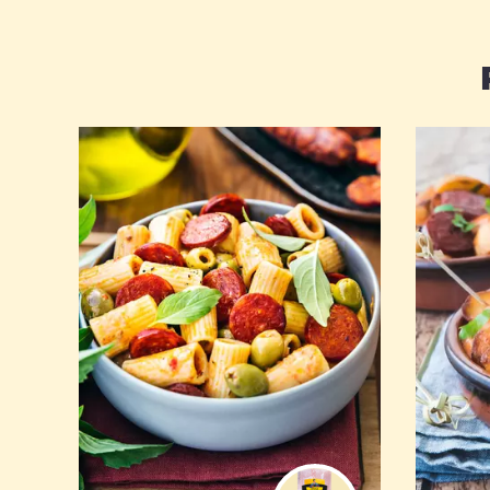
Jouer sur l'intensité du chorizo
César Moroni pour varier cette
Ser
recette.