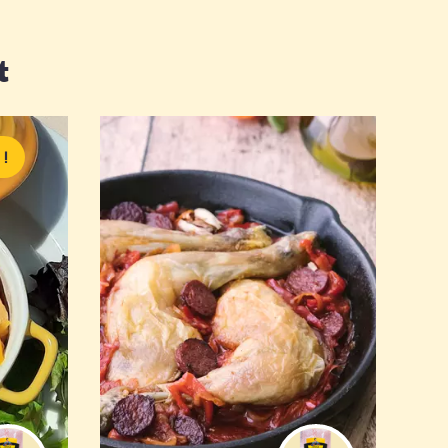
t
 !
Faire à nouveau mijoter les
izo
restes le lendemain. C'est
encore meilleur !