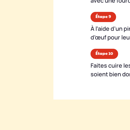
avec une fourc
Étape 9
À l’aide d’un 
d’œuf pour leu
Étape 10
Faites cuire le
soient bien do