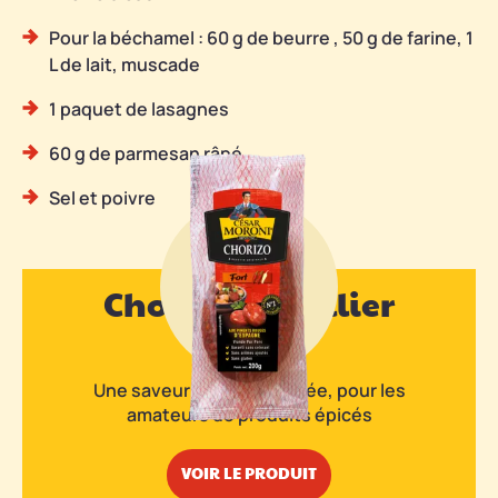
Pour la béchamel : 60 g de beurre , 50 g de farine, 1
L de lait, muscade
1 paquet de lasagnes
60 g de parmesan râpé
Sel et poivre
Chorizo en collier
fort
Une saveur plus prononcée, pour les
amateurs de produits épicés
VOIR LE PRODUIT